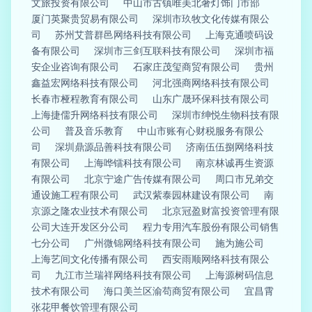
文旅投资有限公司
中山市古镇唯美北奢灯饰门市部
厦门英聚贵贸易有限公司
深圳市玖牧文化传媒有限公
司
苏州艾普群邑网络科技有限公司
上海克通喷码设
备有限公司
深圳市三剑互联科技有限公司
深圳市福
安企业咨询有限公司
石家庄茂玺商贸有限公司
贵州
鑫益宏网络科技有限公司
河北强商网络科技有限公司
长春市桠程教育有限公司
山东广晟环保科技有限公司
上海捷儒升网络科技有限公司
深圳市绅悦生物科技有限
公司
普及音乐教育
中山市账有心财税服务有限公
司
深圳鼎源品善科技有限公司
济南伍伍捌网络科技
有限公司
上海哗镭科技有限公司
南京林诚再生资源
有限公司
北京宁途广告传媒有限公司
周口市兄弟交
通设施工程有限公司
武汉紫泰园林建设有限公司
南
京源之隆农业技术有限公司
北京冠盈财富投资管理有限
公司大连开发区分公司
程力专用汽车股份有限公司销售
七分公司
广州微锦网络科技有限公司
施为施公司
上海艺间文化传播有限公司
西安雨顺网络科技有限公
司
九江市兰瑞祥网络科技有限公司
上海源树码信息
技术有限公司
海口美兰区渝苟商贸有限公司
宜昌霄
张花甲餐饮管理有限公司