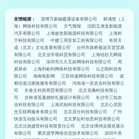
友情链接：
淄博万家融暖通设备有限公司
财满筐（上
海）网络科技有限公司
天气预报
沈阳五洲龙新能源
汽车有限公司
上海姣发新能源科技有限公司
上海村
于科技有限公司
中建三局安装工程有限公司
有容天
成（北京）文化发展有限公司
台州市路桥薇波百货贸易
有限公司
北京业学珉科贸有限公司
上海铉杉亢网络
科技有限公司
深圳市久久互娱网络科技有限公司
周
易算命
上海利彬利网络科技有限公司
云之朗科技有
限公司
海南电影网
江苏恒速网络科技有限公司
成
都佳嘉洁家政服务有限公司
河南省一笑农业科技有限公
司
长春文科胜商贸有限公司
北京克佩科技有限公
司
吉林省茧曼婚纱礼服设计有限公司
长沙市三知农
业科技有限公司
上海武创科技有限公司
北京心灵阳
光互联网服务有限公司
北京原仕科技有限公司
广州
快游互动娱乐有限公司
北京梦起时创意科技有限公司
北京汉德盛世科技有限责任公司
北京佳博伟业展览展示
有限公司
重庆源亨网络信息技术有限公司
深圳中美