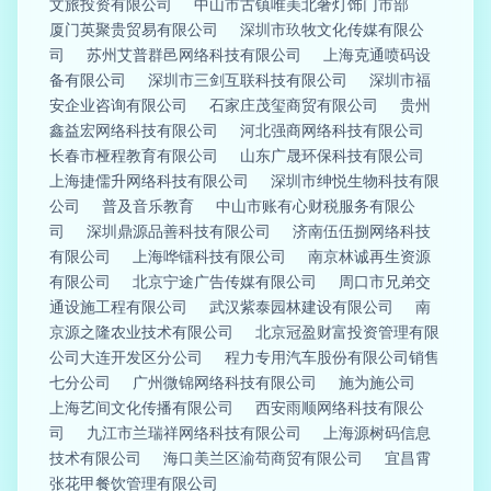
文旅投资有限公司
中山市古镇唯美北奢灯饰门市部
厦门英聚贵贸易有限公司
深圳市玖牧文化传媒有限公
司
苏州艾普群邑网络科技有限公司
上海克通喷码设
备有限公司
深圳市三剑互联科技有限公司
深圳市福
安企业咨询有限公司
石家庄茂玺商贸有限公司
贵州
鑫益宏网络科技有限公司
河北强商网络科技有限公司
长春市桠程教育有限公司
山东广晟环保科技有限公司
上海捷儒升网络科技有限公司
深圳市绅悦生物科技有限
公司
普及音乐教育
中山市账有心财税服务有限公
司
深圳鼎源品善科技有限公司
济南伍伍捌网络科技
有限公司
上海哗镭科技有限公司
南京林诚再生资源
有限公司
北京宁途广告传媒有限公司
周口市兄弟交
通设施工程有限公司
武汉紫泰园林建设有限公司
南
京源之隆农业技术有限公司
北京冠盈财富投资管理有限
公司大连开发区分公司
程力专用汽车股份有限公司销售
七分公司
广州微锦网络科技有限公司
施为施公司
上海艺间文化传播有限公司
西安雨顺网络科技有限公
司
九江市兰瑞祥网络科技有限公司
上海源树码信息
技术有限公司
海口美兰区渝苟商贸有限公司
宜昌霄
张花甲餐饮管理有限公司