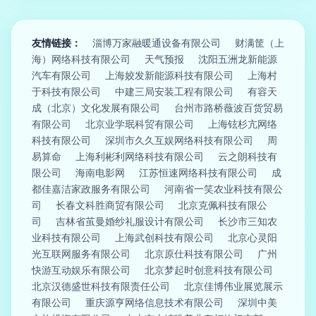
友情链接：
淄博万家融暖通设备有限公司
财满筐（上
海）网络科技有限公司
天气预报
沈阳五洲龙新能源
汽车有限公司
上海姣发新能源科技有限公司
上海村
于科技有限公司
中建三局安装工程有限公司
有容天
成（北京）文化发展有限公司
台州市路桥薇波百货贸易
有限公司
北京业学珉科贸有限公司
上海铉杉亢网络
科技有限公司
深圳市久久互娱网络科技有限公司
周
易算命
上海利彬利网络科技有限公司
云之朗科技有
限公司
海南电影网
江苏恒速网络科技有限公司
成
都佳嘉洁家政服务有限公司
河南省一笑农业科技有限公
司
长春文科胜商贸有限公司
北京克佩科技有限公
司
吉林省茧曼婚纱礼服设计有限公司
长沙市三知农
业科技有限公司
上海武创科技有限公司
北京心灵阳
光互联网服务有限公司
北京原仕科技有限公司
广州
快游互动娱乐有限公司
北京梦起时创意科技有限公司
北京汉德盛世科技有限责任公司
北京佳博伟业展览展示
有限公司
重庆源亨网络信息技术有限公司
深圳中美